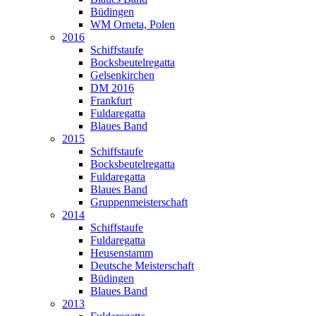
Büdingen
WM Orneta, Polen
2016
Schiffstaufe
Bocksbeutelregatta
Gelsenkirchen
DM 2016
Frankfurt
Fuldaregatta
Blaues Band
2015
Schiffstaufe
Bocksbeutelregatta
Fuldaregatta
Blaues Band
Gruppenmeisterschaft
2014
Schiffstaufe
Fuldaregatta
Heusenstamm
Deutsche Meisterschaft
Büdingen
Blaues Band
2013