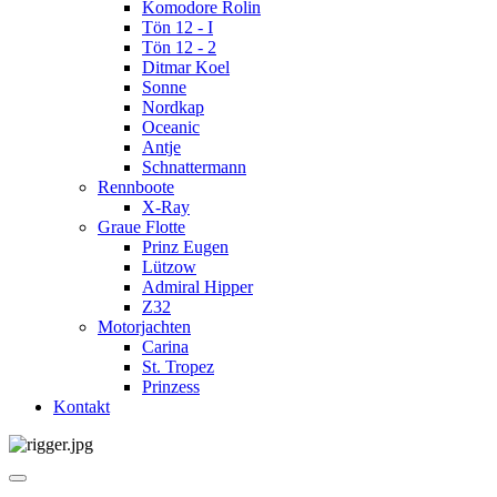
Komodore Rolin
Tön 12 - I
Tön 12 - 2
Ditmar Koel
Sonne
Nordkap
Oceanic
Antje
Schnattermann
Rennboote
X-Ray
Graue Flotte
Prinz Eugen
Lützow
Admiral Hipper
Z32
Motorjachten
Carina
St. Tropez
Prinzess
Kontakt