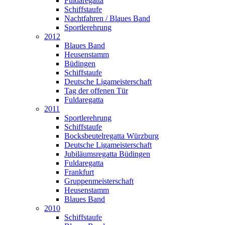
Fuldaregatta
Schiffstaufe
Nachtfahren / Blaues Band
Sportlerehrung
2012
Blaues Band
Heusenstamm
Büdingen
Schiffstaufe
Deutsche Ligameisterschaft
Tag der offenen Tür
Fuldaregatta
2011
Sportlerehrung
Schiffstaufe
Bocksbeutelregatta Würzburg
Deutsche Ligameisterschaft
Jubiläumsregatta Büdingen
Fuldaregatta
Frankfurt
Gruppenmeisterschaft
Heusenstamm
Blaues Band
2010
Schiffstaufe