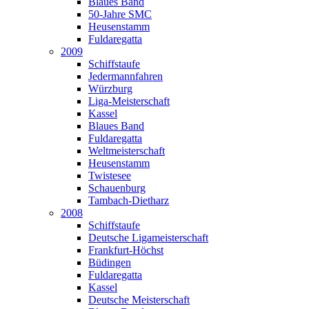
Blaues Band
50-Jahre SMC
Heusenstamm
Fuldaregatta
2009
Schiffstaufe
Jedermannfahren
Würzburg
Liga-Meisterschaft
Kassel
Blaues Band
Fuldaregatta
Weltmeisterschaft
Heusenstamm
Twistesee
Schauenburg
Tambach-Dietharz
2008
Schiffstaufe
Deutsche Ligameisterschaft
Frankfurt-Höchst
Büdingen
Fuldaregatta
Kassel
Deutsche Meisterschaft