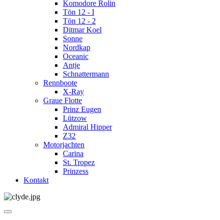
Komodore Rolin
Tön 12 - I
Tön 12 - 2
Ditmar Koel
Sonne
Nordkap
Oceanic
Antje
Schnattermann
Rennboote
X-Ray
Graue Flotte
Prinz Eugen
Lützow
Admiral Hipper
Z32
Motorjachten
Carina
St. Tropez
Prinzess
Kontakt