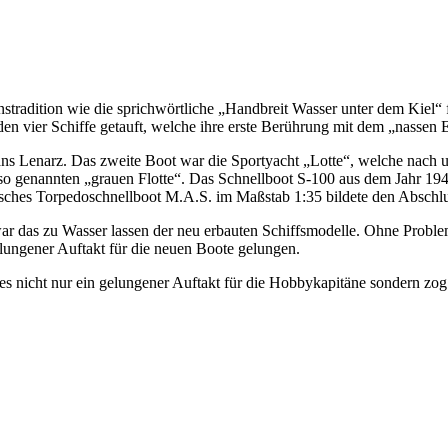
nstradition wie die sprichwörtliche „Handbreit Wasser unter dem Kiel“ 
den vier Schiffe getauft, welche ihre erste Berührung mit dem „nassen 
Hans Lenarz. Das zweite Boot war die Sportyacht „Lotte“, welche nac
so genannten „grauen Flotte“. Das Schnellboot S-100 aus dem Jahr 19
isches Torpedoschnellboot M.A.S. im Maßstab 1:35 bildete den Abschlus
war das zu Wasser lassen der neu erbauten Schiffsmodelle. Ohne Probl
gelungener Auftakt für die neuen Boote gelungen.
s nicht nur ein gelungener Auftakt für die Hobbykapitäne sondern zog