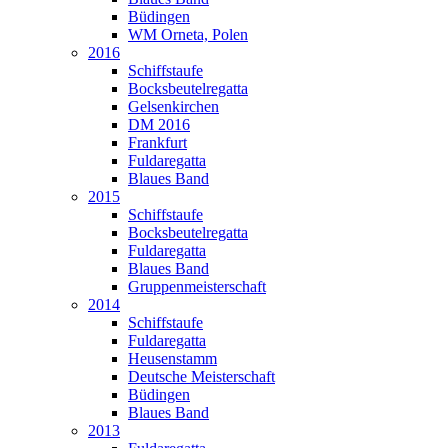
Büdingen
WM Orneta, Polen
2016
Schiffstaufe
Bocksbeutelregatta
Gelsenkirchen
DM 2016
Frankfurt
Fuldaregatta
Blaues Band
2015
Schiffstaufe
Bocksbeutelregatta
Fuldaregatta
Blaues Band
Gruppenmeisterschaft
2014
Schiffstaufe
Fuldaregatta
Heusenstamm
Deutsche Meisterschaft
Büdingen
Blaues Band
2013