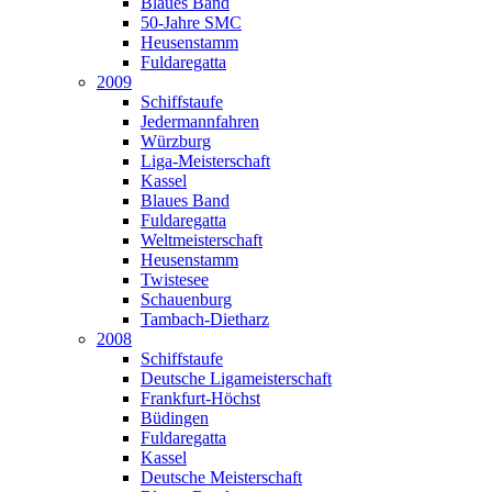
Blaues Band
50-Jahre SMC
Heusenstamm
Fuldaregatta
2009
Schiffstaufe
Jedermannfahren
Würzburg
Liga-Meisterschaft
Kassel
Blaues Band
Fuldaregatta
Weltmeisterschaft
Heusenstamm
Twistesee
Schauenburg
Tambach-Dietharz
2008
Schiffstaufe
Deutsche Ligameisterschaft
Frankfurt-Höchst
Büdingen
Fuldaregatta
Kassel
Deutsche Meisterschaft