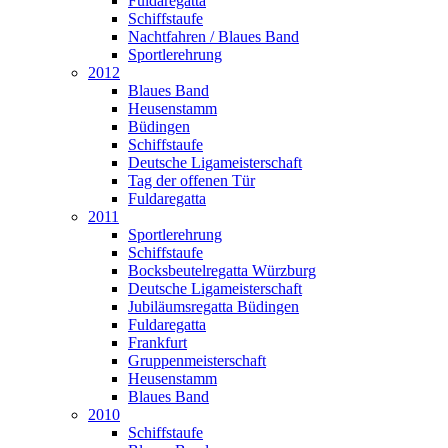
Fuldaregatta
Schiffstaufe
Nachtfahren / Blaues Band
Sportlerehrung
2012
Blaues Band
Heusenstamm
Büdingen
Schiffstaufe
Deutsche Ligameisterschaft
Tag der offenen Tür
Fuldaregatta
2011
Sportlerehrung
Schiffstaufe
Bocksbeutelregatta Würzburg
Deutsche Ligameisterschaft
Jubiläumsregatta Büdingen
Fuldaregatta
Frankfurt
Gruppenmeisterschaft
Heusenstamm
Blaues Band
2010
Schiffstaufe