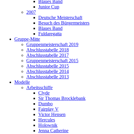
Blaues Band
Junior Cup
2007
Deutsche Meisterschaft
Besuch des Bürgermeisters
Blaues Band
Fuldaregatta
Gruppe-Mitte
Gruppenmeisterschaft 2019
Abschlusstabelle 2018
Abschlusstabelle 2017
Gruppenmeisterschaft 2015
Abschlusstabelle 2015
Abschlusstabelle 2014
Abschlusstabelle 2013
Modelle
Arbeitsschiffe
Clyde
Sir Thomas Brocklebank
Dumbo
Fairplay V
Victor Hensen
Hercules
Holownik
Jenna Catherine