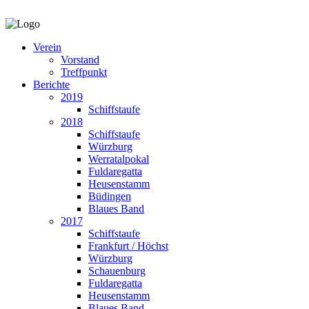
Verein
Vorstand
Treffpunkt
Berichte
2019
Schiffstaufe
2018
Schiffstaufe
Würzburg
Werratalpokal
Fuldaregatta
Heusenstamm
Büdingen
Blaues Band
2017
Schiffstaufe
Frankfurt / Höchst
Würzburg
Schauenburg
Fuldaregatta
Heusenstamm
Blaues Band