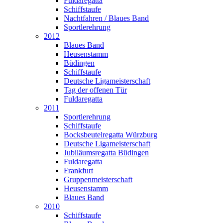
Fuldaregatta
Schiffstaufe
Nachtfahren / Blaues Band
Sportlerehrung
2012
Blaues Band
Heusenstamm
Büdingen
Schiffstaufe
Deutsche Ligameisterschaft
Tag der offenen Tür
Fuldaregatta
2011
Sportlerehrung
Schiffstaufe
Bocksbeutelregatta Würzburg
Deutsche Ligameisterschaft
Jubiläumsregatta Büdingen
Fuldaregatta
Frankfurt
Gruppenmeisterschaft
Heusenstamm
Blaues Band
2010
Schiffstaufe