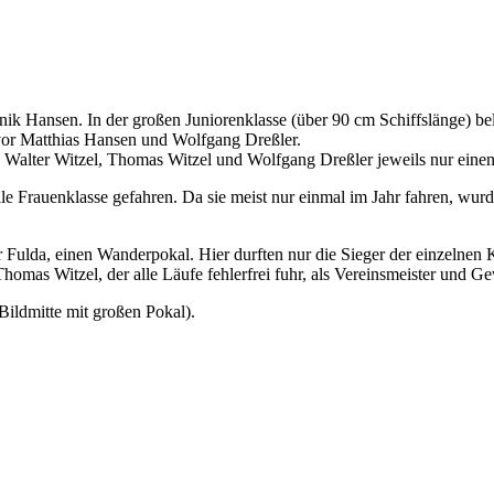
nik Hansen. In der großen Juniorenklasse (über 90 cm Schiffslänge) bel
 vor Matthias Hansen und Wolfgang Dreßler.
ten Walter Witzel, Thomas Witzel und Wolfgang Dreßler jeweils nur eine
lle Frauenklasse gefahren. Da sie meist nur einmal im Jahr fahren, wur
Fulda, einen Wanderpokal. Hier durften nur die Sieger der einzelnen 
mas Witzel, der alle Läufe fehlerfrei fuhr, als Vereinsmeister und G
ildmitte mit großen Pokal).