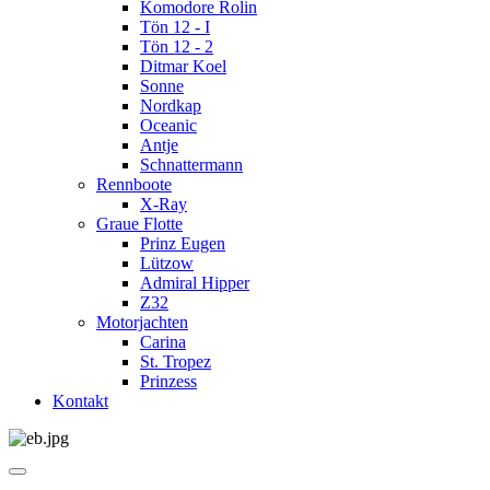
Komodore Rolin
Tön 12 - I
Tön 12 - 2
Ditmar Koel
Sonne
Nordkap
Oceanic
Antje
Schnattermann
Rennboote
X-Ray
Graue Flotte
Prinz Eugen
Lützow
Admiral Hipper
Z32
Motorjachten
Carina
St. Tropez
Prinzess
Kontakt