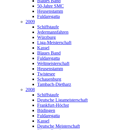
Blaues Band
50-Jahre SMC
Heusenstamm
Fuldaregatta
2009
Schiffstaufe
Jedermannfahren
Würzburg
Liga-Meisterschaft
Kassel
Blaues Band
Fuldaregatta
Weltmeisterschaft
Heusenstamm
Twistesee
Schauenburg
Tambach-Dietharz
2008
Schiffstaufe
Deutsche Ligameisterschaft
Frankfurt-Höchst
Büdingen
Fuldaregatta
Kassel
Deutsche Meisterschaft