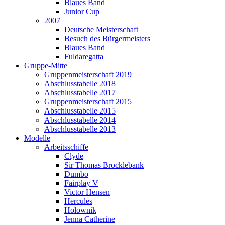
Blaues Band
Junior Cup
2007
Deutsche Meisterschaft
Besuch des Bürgermeisters
Blaues Band
Fuldaregatta
Gruppe-Mitte
Gruppenmeisterschaft 2019
Abschlusstabelle 2018
Abschlusstabelle 2017
Gruppenmeisterschaft 2015
Abschlusstabelle 2015
Abschlusstabelle 2014
Abschlusstabelle 2013
Modelle
Arbeitsschiffe
Clyde
Sir Thomas Brocklebank
Dumbo
Fairplay V
Victor Hensen
Hercules
Holownik
Jenna Catherine