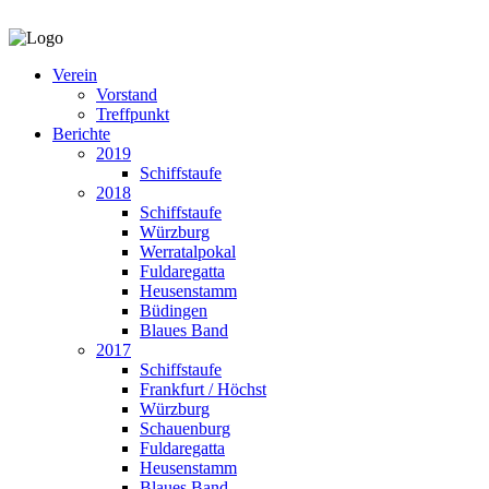
Verein
Vorstand
Treffpunkt
Berichte
2019
Schiffstaufe
2018
Schiffstaufe
Würzburg
Werratalpokal
Fuldaregatta
Heusenstamm
Büdingen
Blaues Band
2017
Schiffstaufe
Frankfurt / Höchst
Würzburg
Schauenburg
Fuldaregatta
Heusenstamm
Blaues Band