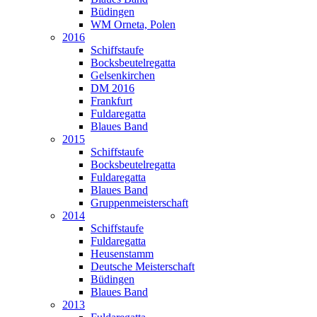
Büdingen
WM Orneta, Polen
2016
Schiffstaufe
Bocksbeutelregatta
Gelsenkirchen
DM 2016
Frankfurt
Fuldaregatta
Blaues Band
2015
Schiffstaufe
Bocksbeutelregatta
Fuldaregatta
Blaues Band
Gruppenmeisterschaft
2014
Schiffstaufe
Fuldaregatta
Heusenstamm
Deutsche Meisterschaft
Büdingen
Blaues Band
2013